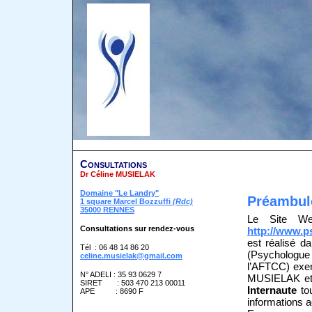
Consultations
Dr Céline MUSIELAK
Domaine "Le Landry"
Préambul
1 square Marcel Bozzuffi
(Rdc)
35000 RENNES
Le Site 
Consultations sur rendez-vous
http://www.p
est réalisé da
Tél : 06 48 14 86 20
(Psychologue 
celine.musielak@gmail.com
l’AFTCC) exe
N° ADELI : 35 93 0629 7
MUSIELAK et 
SIRET : 503 470 213 00011
Internaute
tou
APE : 8690 F
informations 