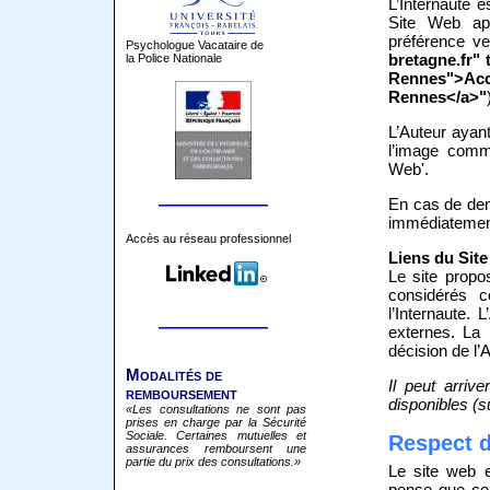
L’Internaute e
Site Web apr
préférence ve
Psychologue Vacataire de
bretagne.fr"
la Police Nationale
Rennes">Accè
Rennes</a>"
L’Auteur ayant
l’image comme
Web'.
En cas de dema
immédiatement
Accès au réseau professionnel
Liens du Sit
Le site propo
considérés c
l’Internaute.
externes. La 
décision de l’A
Modalités de
Il peut arriv
remboursement
disponibles (s
«Les consultations ne sont pas
prises en charge par la Sécurité
Sociale. Certaines mutuelles et
Respect 
assurances remboursent une
partie du prix des consultations.»
Le site web e
pense que ce n