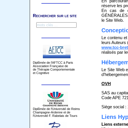
En parcouran
réserve les p
En cas de d
GÉNÉRALES D’
Rechercher sur le site
le Site Web.
Conceptio
Le contenu et 
leurs Auteurs 
www.tcc-bret
réalisés par l
Hébergem
Diplômée de l'AFTCC à Paris
Association Française de
Le Site Web e
de Thérapie Comportementale
et Cognitive
d’hébergement 
OVH
SAS au capita
Code APE 721
Siège social :
Diplômée de l'Université de Reims
Champagne-Ardenne et de
Liens Hyp
l'Université F. Rabelais de Tours
Liens externe